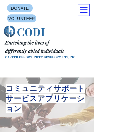
DONATE
VOLUNTEER
CODI
Enriching the lives of
differently abled individuals
CAREER OPPORTUNITY DEVELOPMENT, INC
コミュニティサポート
サービスアプリケーシ
ョン