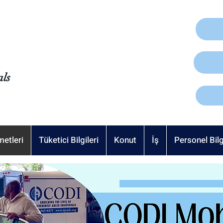
als
metleri
Tüketici Bilgileri
Konut
İş
Personel Bilg