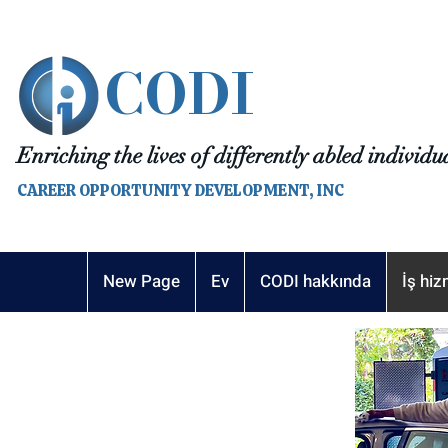
CODI
Enriching the lives of differently abled individu
CAREER OPPORTUNITY DEVELOPMENT, INC
New Page
Ev
CODI hakkında
İş hiz