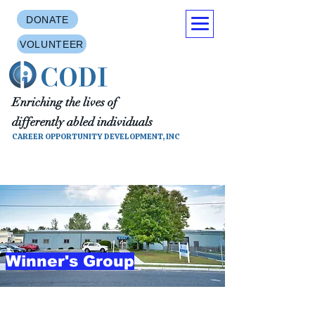
DONATE
VOLUNTEER
CODI
Enriching the lives of
differently abled individuals
CAREER OPPORTUNITY DEVELOPMENT, INC
Winner's Group