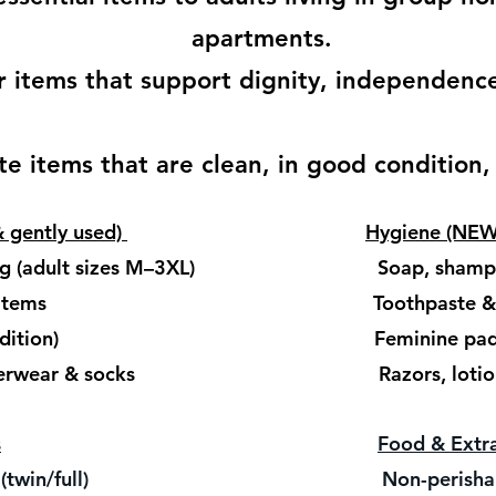
apartments.
 items that support dignity, independence,
e items that are clean, in good condition,
& gently used)
Hygiene (NE
thing (adult sizes M–3XL) Soap, shampoo
asonal items Toothpaste & toot
od condition) Feminine pads or
 underwear & socks Razors, lotio
s
Food & Extr
edding (twin/full) Non-perishable