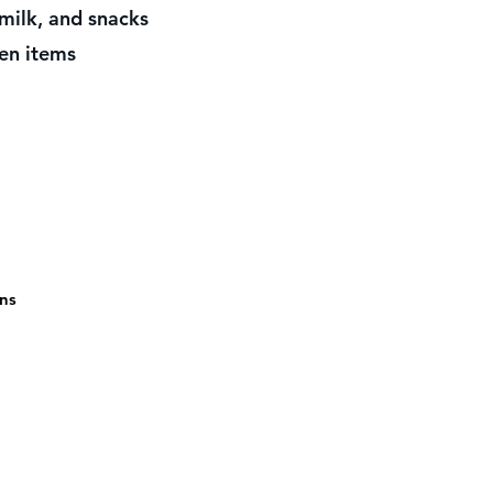
d snacks
 items
ons