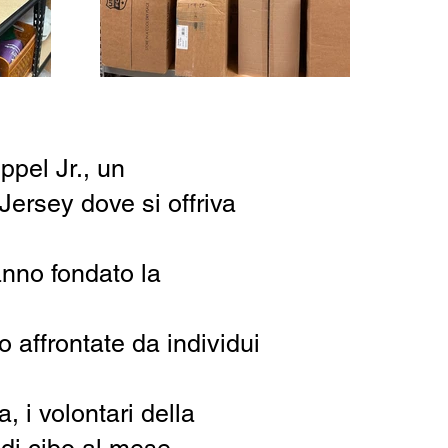
ppel Jr., un
ersey dove si offriva
anno fondato la
so affrontate da individui
 i volontari della