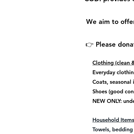
We aim to offer
👉 Please donat
Clothing (clean 
Everyday clo
Coats, se
Shoes (go
NEW ONLY:
Household Item
Towels, b