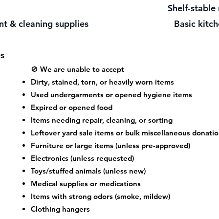
s Shelf-stable milk, an
rgent & cleaning supplies Basic kitchen
es
🚫 We are unable to accept
Dirty, stained, torn, or heavily worn items
Used undergarments or opened hygiene items
Expired or opened food
Items needing repair, cleaning, or sorting
Leftover yard sale items or bulk miscellaneous donati
Furniture or large items (unless pre-approved)
Electronics (unless requested)
Toys/stuffed animals (unless new)
Medical supplies or medications
Items with strong odors (smoke, mildew)
Clothing hangers