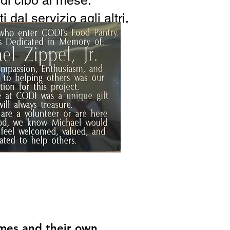
di cibo al mese.
al servizio agli altri.
omes and their own