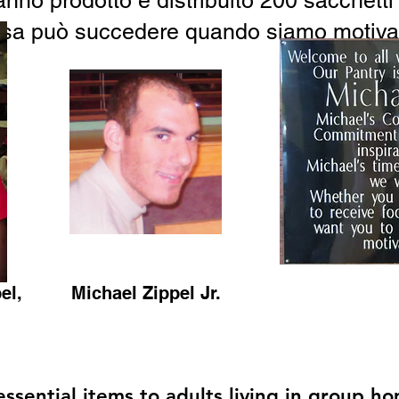
nno prodotto e distribuito 200 sacchetti 
osa può succedere quando siamo motivati d
el,
Michael Zippel Jr.
ssential items to adults living in group h