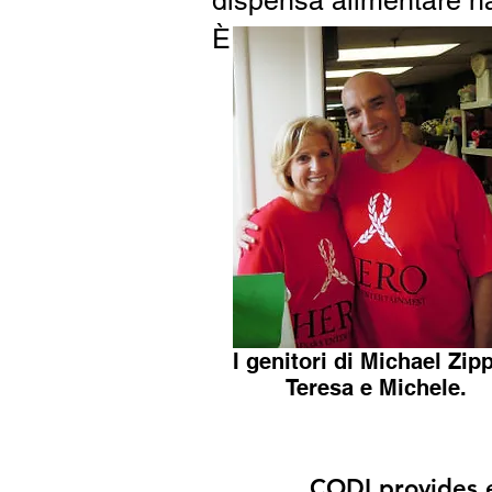
dispensa alimentare ha
È incredibile vedere c
I genitori di Michael Zipp
Teresa e Michele.
CODI provides e