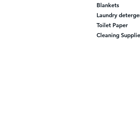
Blanket
Laundry dete
Toilet Paper
Cleaning Suppli