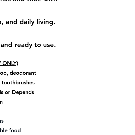
 and daily living.
 and ready to use.
W ONLY)
, deodorant
hbrushes
 Depends
n
as
 food