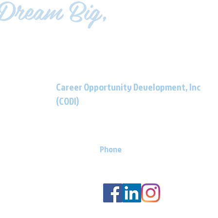
Dream Big,
LIVE EMPOWERE
Career Opportunity Development, Inc
(CODI)
901 Atlantic Avenue Egg Harbor City, NJ
08215
Phone
(609) 965-
6871