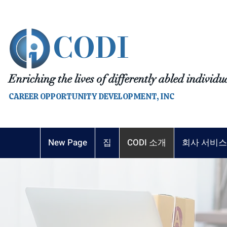
CODI
Enriching the lives of differently abled individu
CAREER OPPORTUNITY DEVELOPMENT, INC
New Page
집
CODI 소개
회사 서비스