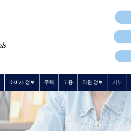
als
소비자 정보
주택
고용
직원 정보
기부