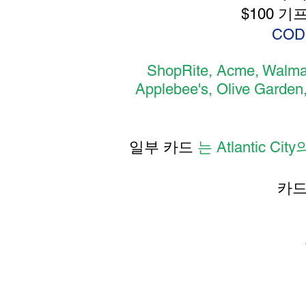
$100 기
COD
ShopRite, Acme, Walmart
Applebee's, Olive Gar
일부 카드
는 Atlantic City
카드
​