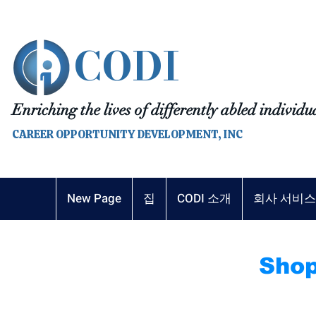
CODI
Enriching the lives of differently abled individu
CAREER OPPORTUNITY DEVELOPMENT, INC
New Page
집
CODI 소개
회사 서비스
Sho