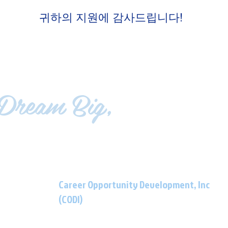
귀하의 지원에 감사드립니다!
Dream Big,
LIVE EMPOWERE
Career Opportunity Development, Inc
(CODI)
901 Atlantic Avenue Egg Harbor City, NJ