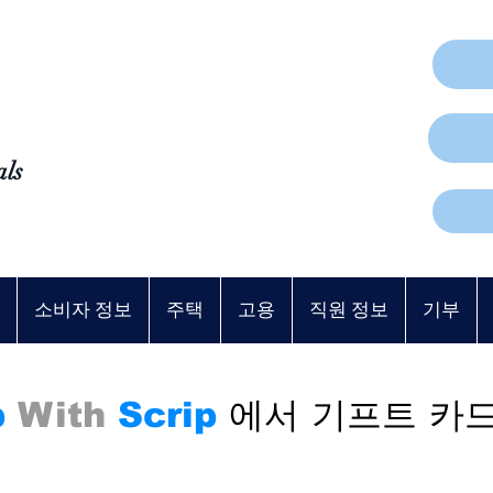
als
소비자 정보
주택
고용
직원 정보
기부
p
With
Scrip
에서 기프트 카