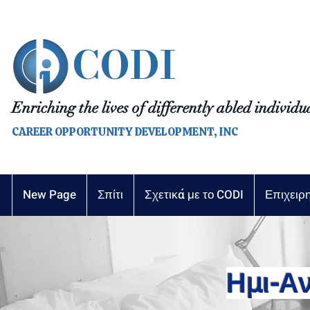
CODI
Enriching the lives of differently abled individu
CAREER OPPORTUNITY DEVELOPMENT, INC
New Page
Σπίτι
Σχετικά με το CODI
Επιχειρ
Ημι-Α