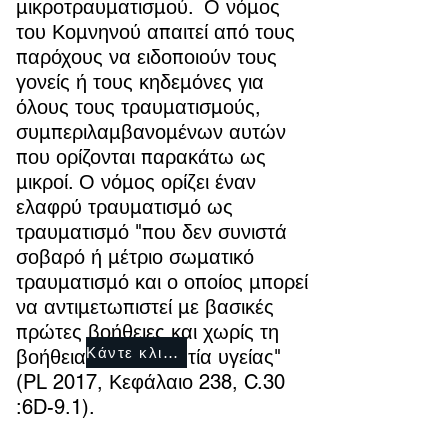
μικροτραυματισμού.
Ο νόμος
του Κομνηνού απαιτεί από τους
παρόχους να ειδοποιούν τους
γονείς ή τους κηδεμόνες για
όλους τους τραυματισμούς,
συμπεριλαμβανομένων αυτών
που ορίζονται παρακάτω ως
μικροί. Ο νόμος ορίζει έναν
ελαφρύ τραυματισμό ως
τραυματισμό "που δεν συνιστά
σοβαρό ή μέτριο σωματικό
τραυματισμό και ο οποίος μπορεί
να αντιμετωπιστεί με βασικές
πρώτες βοήθειες και χωρίς τη
Κάντε κλικ ΕΔΩ
βοήθεια επαγγελματία υγείας"
(PL 2017, Κεφάλαιο 238, C.30
:6D-9.1).