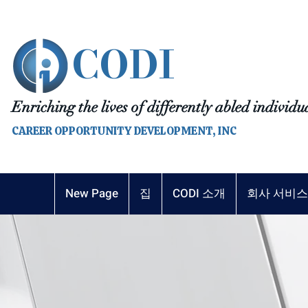
CODI
Enriching the lives of differently abled individu
CAREER OPPORTUNITY DEVELOPMENT, INC
New Page
집
CODI 소개
회사 서비스