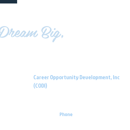
Dream Big,
LIVE EMPOWERE
Career Opportunity Development, Inc
(CODI)
901 Atlantic Avenue Egg Harbor City, NJ
08215
Phone
(609) 965-
6871