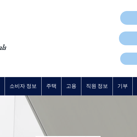
als
소비자 정보
주택
고용
직원 정보
기부